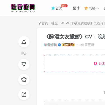
首页
首页
星球
书签
首页
社区
ASMR库🎧免费在线听🌜祝
《醉酒女友撒娇》CV：晚晚
魅音惑舞
1年前更新
评分
此处