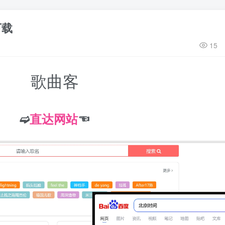
下载
15
歌曲客
➫
直达网站
☜