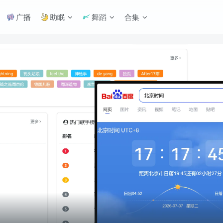
广播
助眠
舞蹈
合集