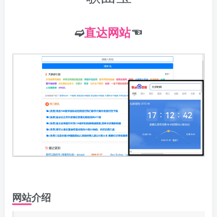
➫
直达网站
☜
网站介绍