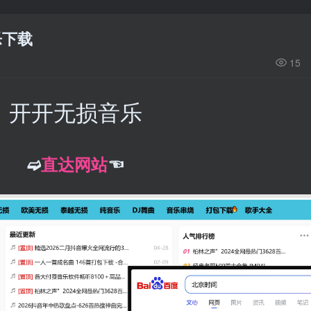
乐下载
15
开开无损音乐
➫
直达网站
☜