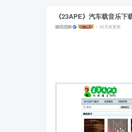
《23APE》汽车载音乐下
魅音惑舞
20天前更新