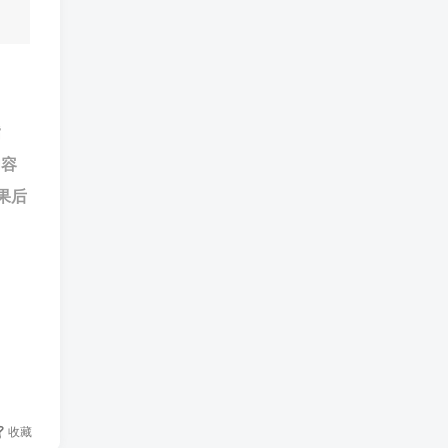
指
内容
果后
收藏