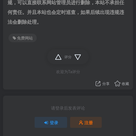
规，可以直接联系网站管理员进行删除，本站不承担任
何责任。并且本站也会定时巡查，如果后续出现违规违
法会删除处理。
免费网站
评分
欢迎为Ta评分
分享
收藏
请登录后发表评论
登录
注册