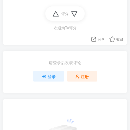
评分
欢迎为Ta评分
分享
收藏
请登录后发表评论
登录
注册