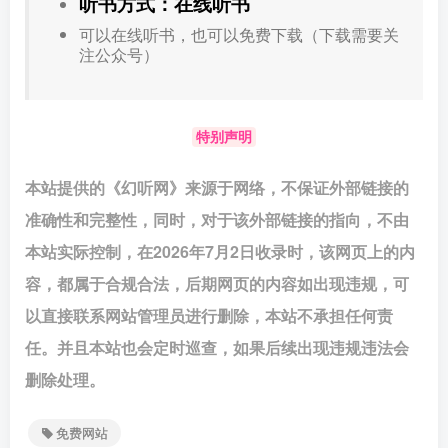
听书方式：在线听书
可以在线听书，也可以免费下载（下载需要关
注公众号）
特别声明
本站提供的《幻听网》来源于网络，不保证外部链接的
准确性和完整性，同时，对于该外部链接的指向，不由
本站实际控制，在2026年7月2日收录时，该网页上的内
容，都属于合规合法，后期网页的内容如出现违规，可
以直接联系网站管理员进行删除，本站不承担任何责
任。并且本站也会定时巡查，如果后续出现违规违法会
删除处理。
免费网站