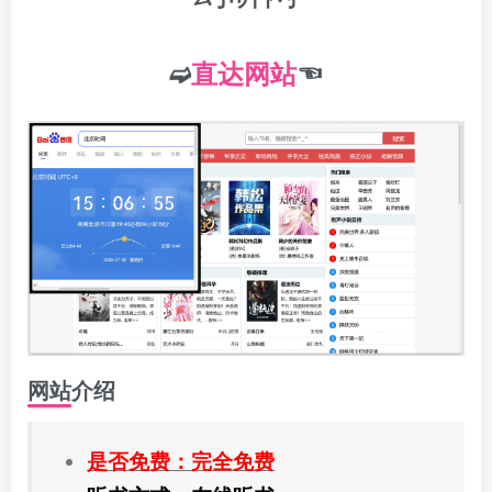
➫
直达网站
☜
网站介绍
是否免费：完全免费