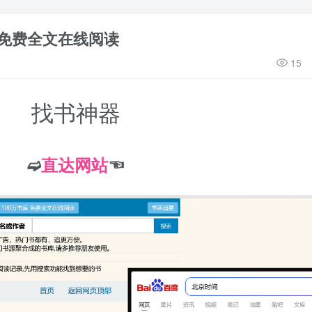
，免费全文在线阅读
15
找书神器
➫
直达网站
☜