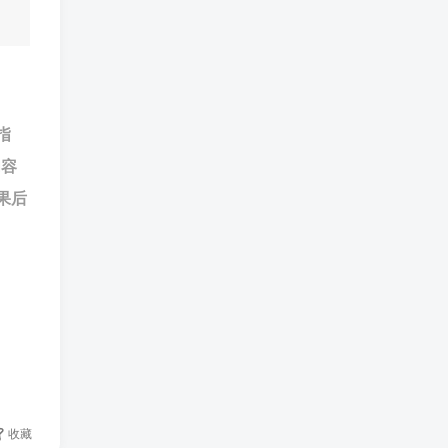
指
内容
果后
收藏