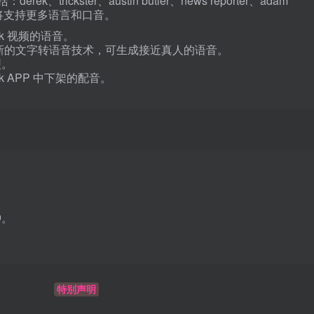
rek、trickster、austin butler、news reporter、adam
还将支持更多语言和口音。
ok 视频的语音。
采用最新的文字转语音技术，可生成接近真人的语音。
便。
ok APP 中下架的配音。
钟。
特别声明