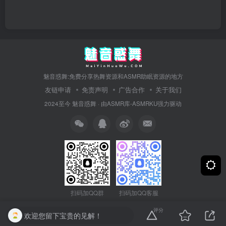
魅音惑舞:免费分享热舞资源和ASMR助眠资源的地方
友链申请
免责声明
广告合作
关于我们
2024至今
魅音惑舞
· 由
ASMR库-ASMRKU
强力驱动
扫码加QQ群
扫码加QQ客服
评分
欢迎您留下宝贵的见解！