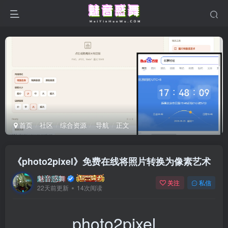
首页
社区
综合资源
导航
正文
《photo2pixel》免费在线将照片转换为像素艺术
魅音惑舞
关注
私信
22天前更新
14次阅读
photo2pixel