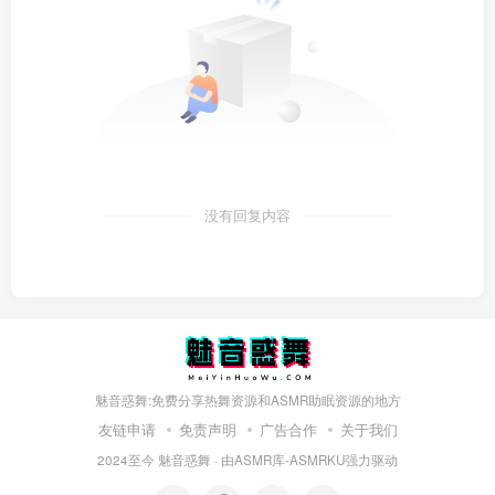
没有回复内容
魅音惑舞:免费分享热舞资源和ASMR助眠资源的地方
友链申请
免责声明
广告合作
关于我们
2024至今
魅音惑舞
· 由
ASMR库-ASMRKU
强力驱动