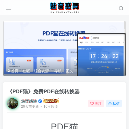
首页
社区
综合资源
导航
正文
《PDF猫》免费PDF在线转换器
魅音惑舞
关注
私信
20天前更新
10次阅读
PDF猫