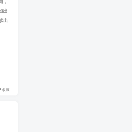
向，
如出
续出
收藏