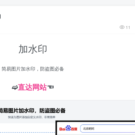
印
11
加水印
简易图片加水印，防盗图必备
➫
直达网站
☜