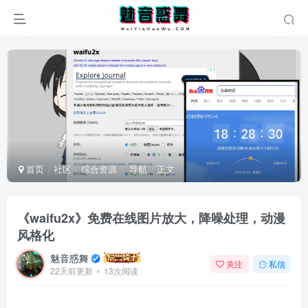
首页
社区
综合资源
导航
正文
《waifu2x》免费在线图片放大，降噪处理，动漫
风格化
魅音惑舞
关注
私信
22天前更新
13次阅读