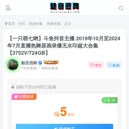
首页
社区
资源合集
热舞合集
正文
【一只萌七哟】斗鱼抖音主播 2019年10月至2024
年7月直播热舞原画录播无水印超大合集
【3752V/724GB】
魅音惑舞
关注
私信
1年前更新
468次阅读
该帖子部分内容已隐藏
付费阅读
已售 38
5
积分
登录购买