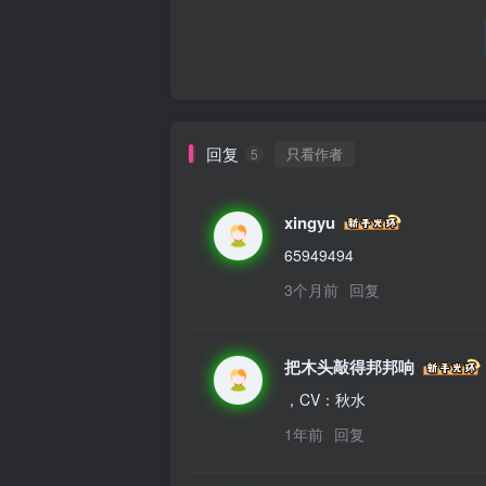
回复
只看作者
5
xingyu
65949494
3个月前
回复
把木头敲得邦邦响
，CV：秋水
1年前
回复