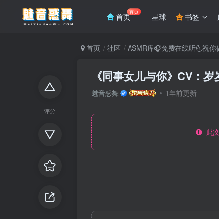
首页
首页
星球
书签
首页
社区
ASMR库🎧免费在线听🌜祝
《同事女儿与你》CV：岁
魅音惑舞
1年前更新
评分
此处