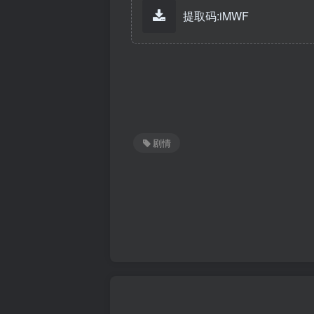
提取码:iMWF
剧情