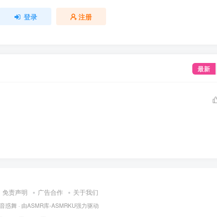
登录
注册
最新
免责声明
广告合作
关于我们
音惑舞
· 由
ASMR库-ASMRKU
强力驱动