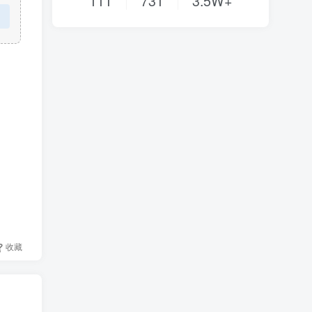
111
731
3.5W+
收藏