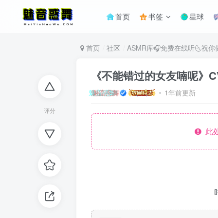
首页
书签
星球
首页
社区
ASMR库🎧免费在线听🌜祝
《不能错过的女友喃呢》C
魅音惑舞
1年前更新
评分
此处