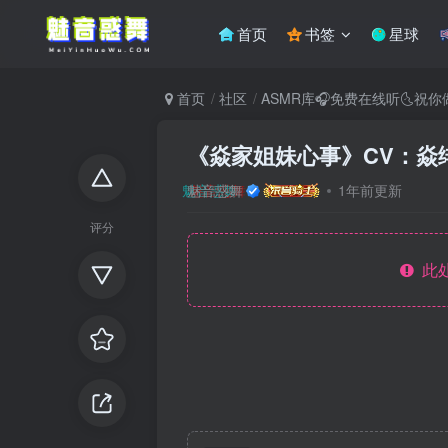
首页
书签
星球
首页
社区
ASMR库🎧免费在线听🌜祝
《焱家姐妹心事》CV：焱
魅音惑舞
1年前更新
评分
此处