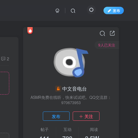
发布
9人已关注
2
中文音电台
ASMR免费在线听，快来试试吧。QQ交流群：
970673953
发布
关注
帖子
互动
阅读