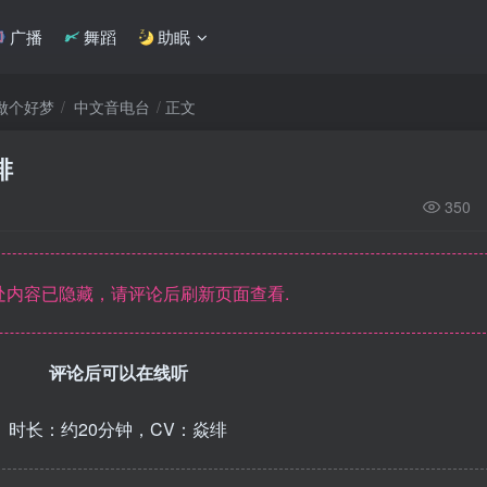
广播
舞蹈
助眠
你做个好梦
中文音电台
正文
绯
350
内容已隐藏，请评论后刷新页面查看.
评论后可以在线听
时长：约20分钟，CV：焱绯