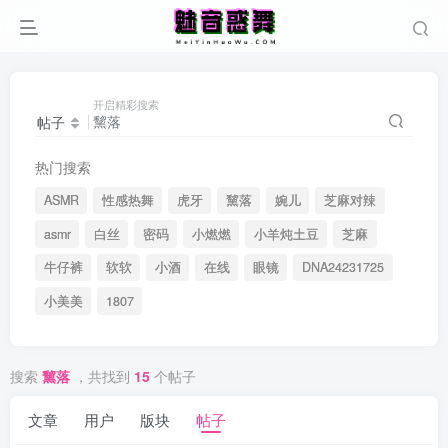
开启精彩搜索
帖子
热门搜索
ASMR
性感热舞
虎牙
黧落
婉儿
芝麻对辣
asmr
白丝
密码
小燃燃
小羊炖土豆
芝麻
牛仔裤
软软
小酒
在线
眼镜
DNA24231725
小美美
1807
搜索
黧落
，共找到
15
个帖子
文章
用户
版块
帖子