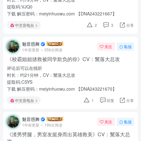
提取码:VJQ0
下载 解压密码：meiyinhuowu.com 【DNA243221667】
中文音电台
2
3
分享
魅音惑舞
关注
私信
1年前更新
256次阅读
《校霸姐姐拯救被同学欺负的你》CV：黧落大总攻
评论后可以在线听
时长：约21分钟，CV：黧落大总攻
提取码:CSYS
下载 解压密码：meiyinhuowu.com 【DNA243221670】
中文音电台
1
回复
分享
魅音惑舞
关注
私信
1年前更新
199次阅读
《渣男劈腿，男室友挺身而出英雄救美》CV：黧落大总