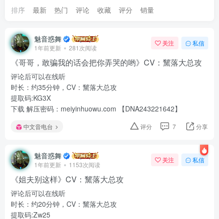
排序
最新
热门
评论
收藏
评分
销量
魅音惑舞
关注
私信
1年前更新
281次阅读
《哥哥，敢骗我的话会把你弄哭的哟》CV：黧落大总攻
评论后可以在线听
时长：约35分钟，CV：黧落大总攻
提取码:KG3X
下载 解压密码：meiyinhuowu.com 【DNA243221642】
中文音电台
评分
7
分享
魅音惑舞
关注
私信
1年前更新
1153次阅读
《姐夫别这样》CV：黧落大总攻
评论后可以在线听
时长：约20分钟，CV：黧落大总攻
提取码:Zw25