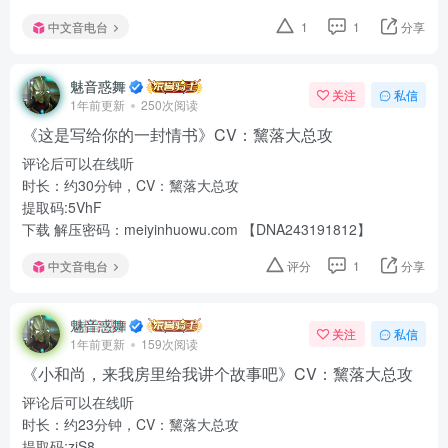
中文音电台
1
1
分享
魅音惑舞
关注
私信
1年前更新
250次阅读
《这是写给你的一封情书》CV：黧落大总攻
评论后可以在线听
时长：约30分钟，CV：黧落大总攻
提取码:5VhF
下载 解压密码：meiyinhuowu.com 【DNA243191812】
中文音电台
评分
1
分享
魅音惑舞
关注
私信
1年前更新
159次阅读
《小和尚，来我房里给我讲个故事吧》CV：黧落大总攻
评论后可以在线听
时长：约23分钟，CV：黧落大总攻
提取码:ziS8