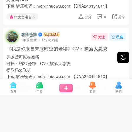
下载 解压密码：meiyinhuowu.com 【DNA243191811】
中文音电台
评分
3
分享
魅音惑舞
关注
私信
1年前更新
157次阅读
《我是你来自未来时空的老婆》CV：黧落大总攻
评论后可以在线听
时长：约27分钟，CV：黧落大总攻
提取码:eF06
下载 解压密码：meiyinhuowu.com 【DNA243191810】
中文音电台
评分
回复
分享
首页
书签
消息
我的
魅音惑舞
关注
私信
1年前更新
438次阅读
《体育课后和女同学一起被关在器材室》CV：黧落大总
攻